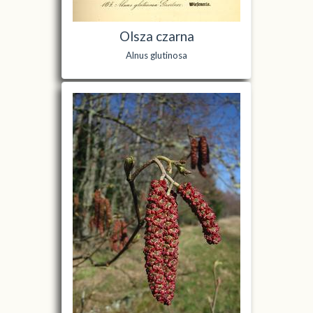
Olsza czarna
Alnus glutinosa