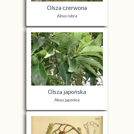
Olsza czerwona
Alnus rubra
Olsza japońska
Alnus japonica