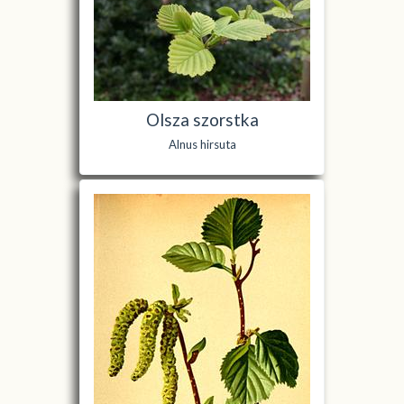
Olsza szorstka
Alnus hirsuta