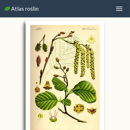
Atlas roślin
Nawi