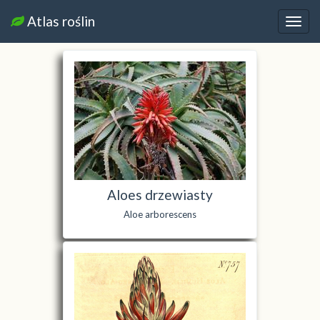
Atlas roślin
Nawi
Aloes drzewiasty
Aloe arborescens