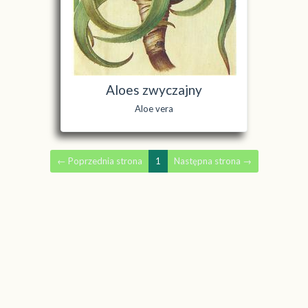
Aloes zwyczajny
Aloe vera
←
Poprzednia strona
1
Następna strona
→