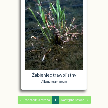
Żabieniec trawolistny
Alisma gramineum
←
Poprzednia strona
1
Następna strona
→