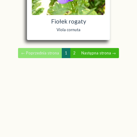
Fiołek rogaty
Viola cornuta
←
Poprzednia strona
1
2
Następna strona
→