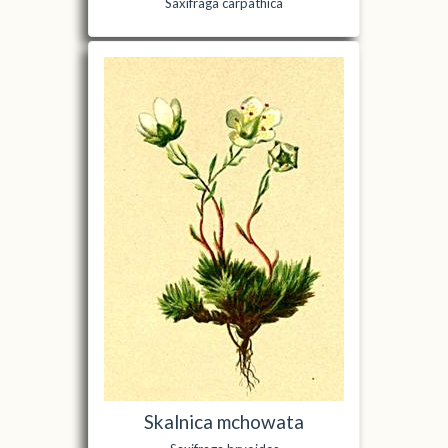
Saxifraga carpathica
Skalnica mchowata