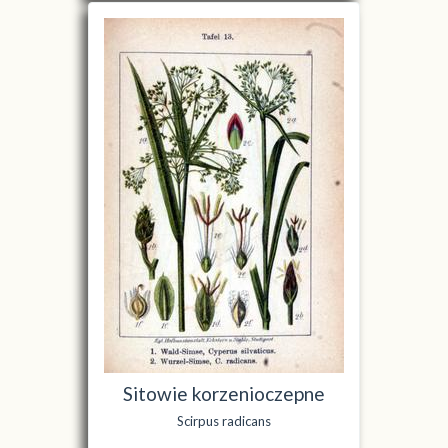
Sitowie korzenioczepne
Scirpus radicans