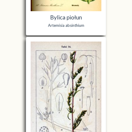
Bylica piołun
Artemisia absinthium