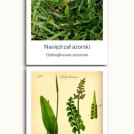
Nasięźrzał azorski
Ophioglossum azoricum