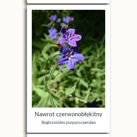
Nawrot czerwonobłękitny
Buglossoides purpurocaerulea