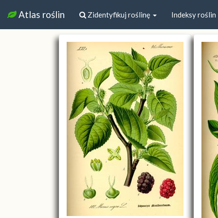
Atlas roślin
Zidentyfikuj roślinę
Indeksy roślin