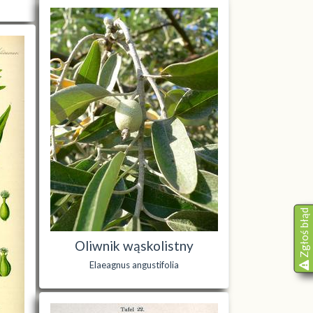
Zgłoś błąd
Oliwnik wąskolistny
Elaeagnus angustifolia