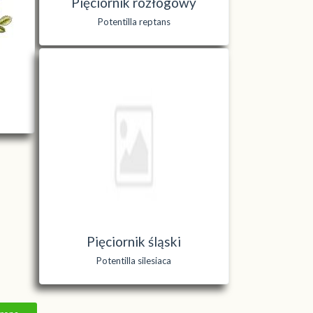
Pięciornik rozłogowy
Potentilla reptans
Pięciornik śląski
Potentilla silesiaca