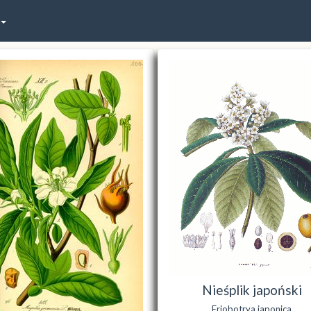
Nieśplik japoński
Eriobotrya japonica