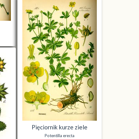
Pięciornik kurze ziele
Potentilla erecta