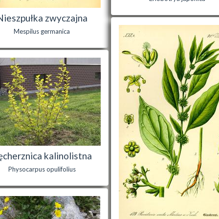
Nieszpułka zwyczajna
Mespilus germanica
ęcherznica kalinolistna
Physocarpus opulifolius