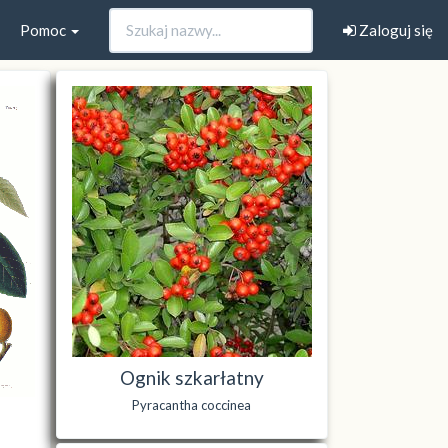
Pomoc
Zaloguj się
Ognik szkarłatny
Pyracantha coccinea