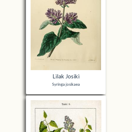
Lilak Josiki
Syringa josikaea