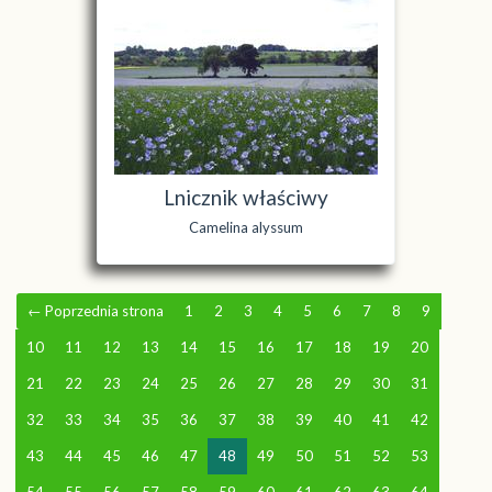
Lnicznik właściwy
Camelina alyssum
←
Poprzednia strona
1
2
3
4
5
6
7
8
9
10
11
12
13
14
15
16
17
18
19
20
21
22
23
24
25
26
27
28
29
30
31
32
33
34
35
36
37
38
39
40
41
42
43
44
45
46
47
48
49
50
51
52
53