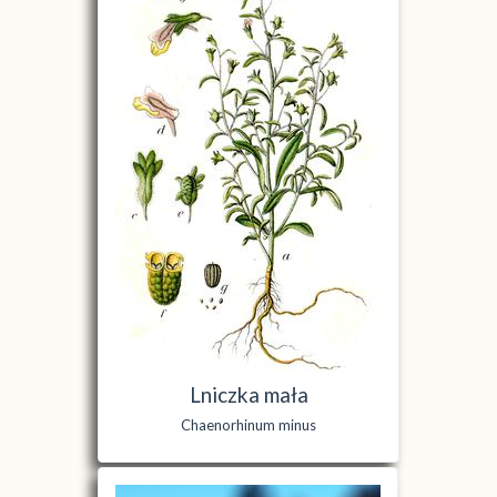
Lniczka mała
Chaenorhinum minus