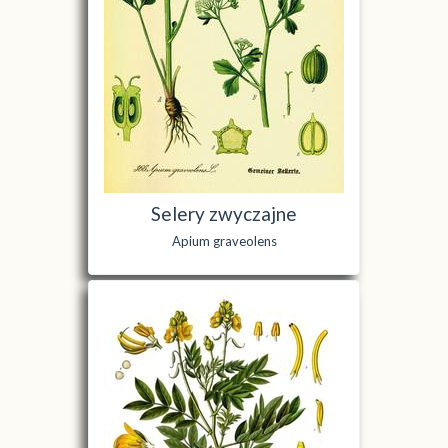
Selery zwyczajne
Apium graveolens