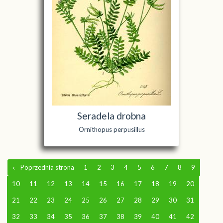
Seradela drobna
Ornithopus perpusillus
←
Poprzednia strona
1
2
3
4
5
6
7
8
9
10
11
12
13
14
15
16
17
18
19
20
21
22
23
24
25
26
27
28
29
30
31
32
33
34
35
36
37
38
39
40
41
42