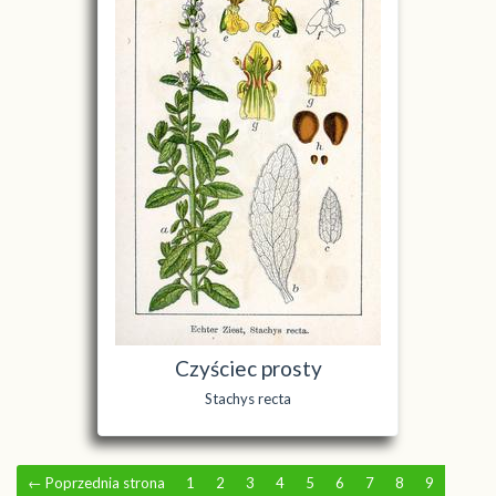
Czyściec prosty
Stachys recta
←
Poprzednia strona
1
2
3
4
5
6
7
8
9