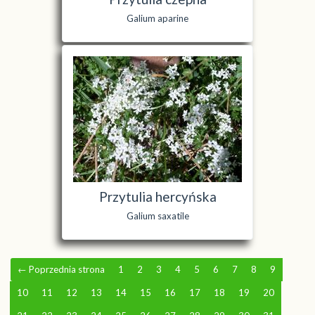
Galium aparine
Przytulia hercyńska
Galium saxatile
←
Poprzednia strona
1
2
3
4
5
6
7
8
9
10
11
12
13
14
15
16
17
18
19
20