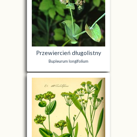
Przewiercień długolistny
Bupleurum longifolium