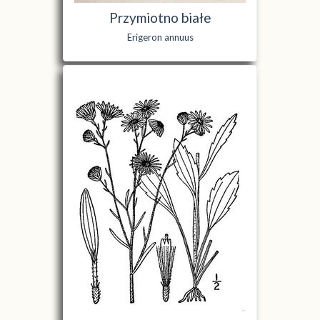
Przymiotno białe
Erigeron annuus