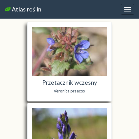
Atlas roślin
Nawi
Przetacznik wczesny
Veronica praecox