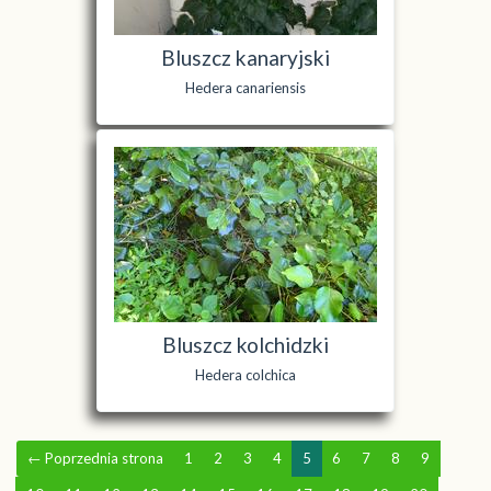
Bluszcz kanaryjski
Hedera canariensis
Bluszcz kolchidzki
Hedera colchica
←
Poprzednia strona
1
2
3
4
5
6
7
8
9