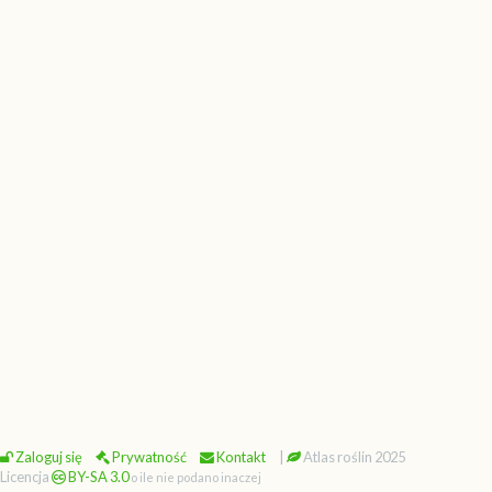
Zaloguj się
Prywatność
Kontakt
|
Atlas roślin 2025
Licencja
BY-SA 3.0
o ile nie podano inaczej