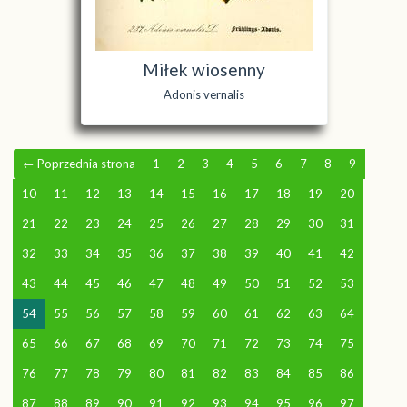
Miłek wiosenny
Adonis vernalis
←
Poprzednia strona
1
2
3
4
5
6
7
8
9
10
11
12
13
14
15
16
17
18
19
20
21
22
23
24
25
26
27
28
29
30
31
32
33
34
35
36
37
38
39
40
41
42
43
44
45
46
47
48
49
50
51
52
53
54
55
56
57
58
59
60
61
62
63
64
65
66
67
68
69
70
71
72
73
74
75
76
77
78
79
80
81
82
83
84
85
86
87
88
89
90
91
92
93
94
95
96
97