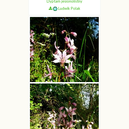
Dyptam jesionolistny
Ludwik Polak
Dyptam jesionolistny
Ludwik Polak