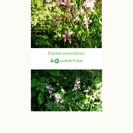
Dyptam jesionolistny
Ludwik Polak
Dyptam jesionolistny