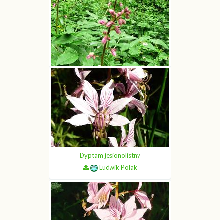
Dyptam jesionolistny
Ludwik Polak
Dyptam jesionolistny
Ludwik Polak