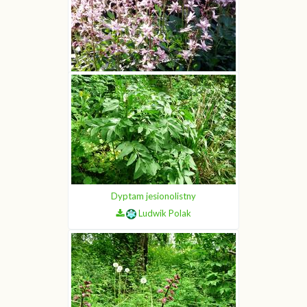
Dyptam jesionolistny
Ludwik Polak
Dyptam jesionolistny
Ludwik Polak