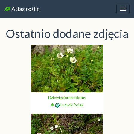
Atlas roślin
Nawi
Ostatnio dodane zdjęcia
Dziewięciornik błotny
Ludwik Polak