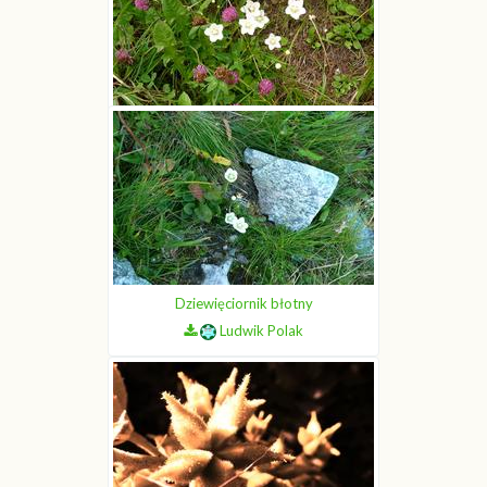
Dziewięciornik błotny
Ludwik Polak
Dziewięciornik błotny
Ludwik Polak