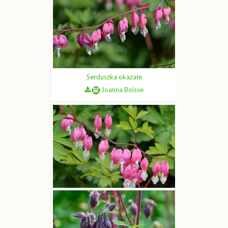
Joanna Boisse
Serduszka okazałe
Joanna Boisse
Serduszka okazałe
Joanna Boisse