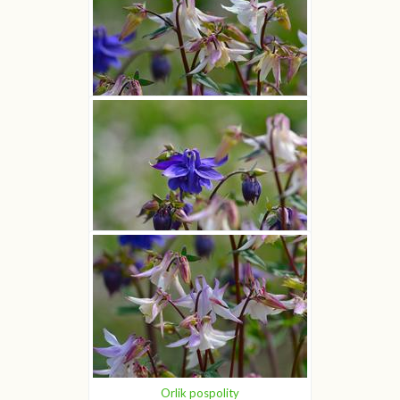
Orlik pospolity
Joanna Boisse
Orlik pospolity
Joanna Boisse
Orlik pospolity