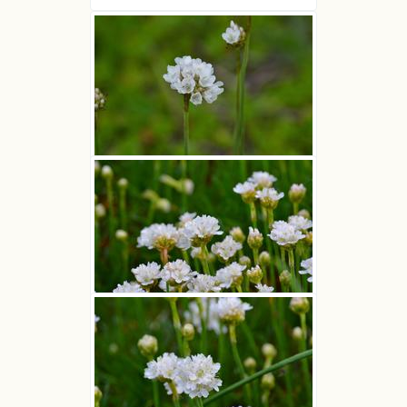
Zawciąg pospolity
Joanna Boisse
Zawciąg pospolity
Joanna Boisse