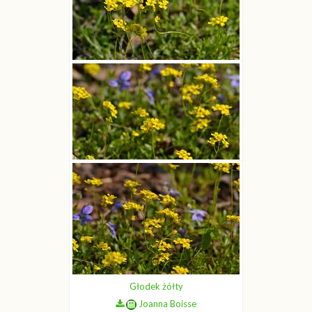
Głodek żółty
Joanna Boisse
Głodek żółty
Joanna Boisse
Głodek żółty
Joanna Boisse