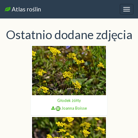
Atlas roślin
Nawi
Ostatnio dodane zdjęcia
Głodek żółty
Joanna Boisse