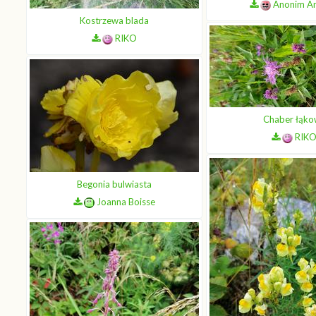
Anonim A
Kostrzewa blada
RIKO
Chaber łąko
RIK
Begonia bulwiasta
Joanna Boisse