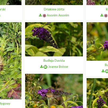
rski
Driakiew żółta
R
s
Anonim Anonim
Budleja Davida
Bu
Joanna Boisse
odygowy