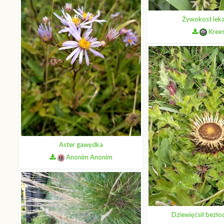
Żywokost leka
Kree
Aster gawędka
Anonim Anonim
Dziewięćsił bezł