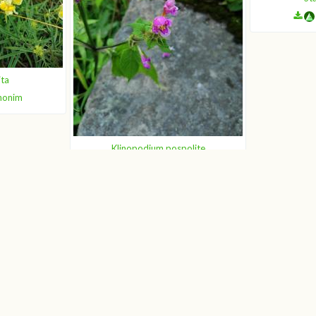
ita
nonim
Klinopodium pospolite
Anonim Anonim
11
12
13
14
15
16
17
18
19
20
21
22
23
48
49
50
51
52
53
54
55
56
57
58
59
60
85
86
87
88
89
90
91
92
93
94
95
96
97