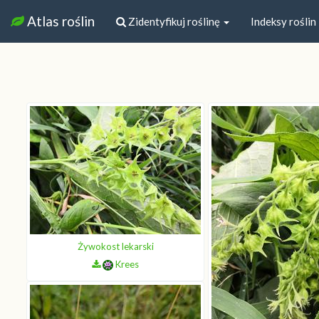
Atlas roślin
Zidentyfikuj roślinę
Indeksy roślin
Żywokost lekarski
Krees