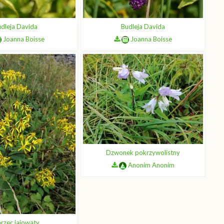
dleja Davida
Budleja Davida
Joanna Boisse
Joanna Boisse
Dzwonek pokrzywolistny
Anonim Anonim
arzec jajowaty