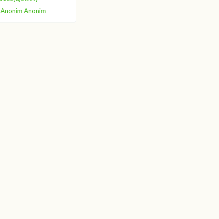
Anonim Anonim
24
25
26
27
28
29
30
31
32
33
34
35
61
62
63
64
65
66
67
68
69
70
71
72
98
99
100
101
102
103
104
105
106
107