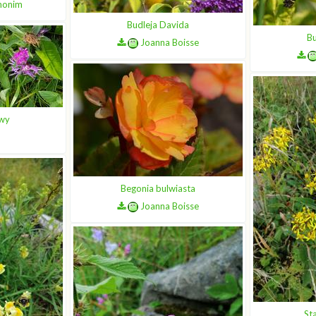
nonim
Budleja Davida
Bu
Joanna Boisse
wy
O
Begonia bulwiasta
Joanna Boisse
St