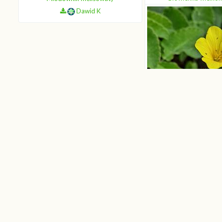
Dawid
Dawid K
Len złocist
Dawid
Licencja zdjęć:
CC-BY-SA 4.0