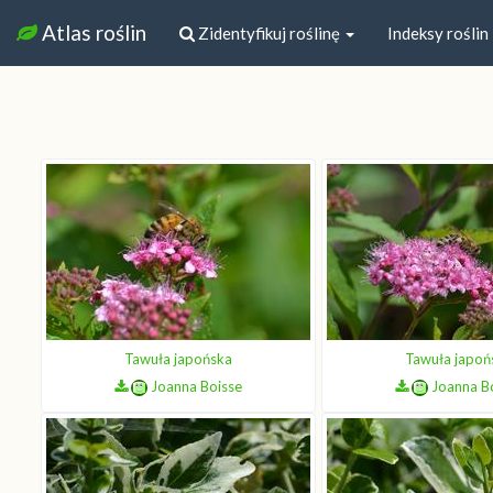
Atlas roślin
Zidentyfikuj roślinę
Indeksy roślin
Tawuła japońska
Tawuła japoń
Joanna Boisse
Joanna B