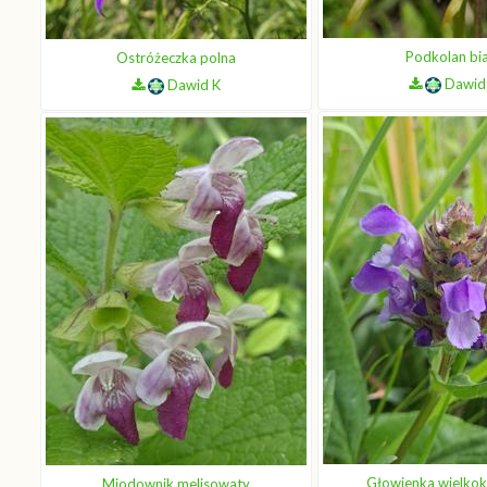
Podkolan bi
Ostróżeczka polna
Dawid
Dawid K
Głowienka wielko
Miodownik melisowaty