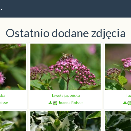
Ostatnio dodane zdjęcia
ska
Tawuła japońska
Ta
oisse
Joanna Boisse