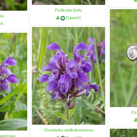
Podkolan biały
ały
Dawid K
 K
Os
Głowienka wielkokwiatowa
kwiatowa