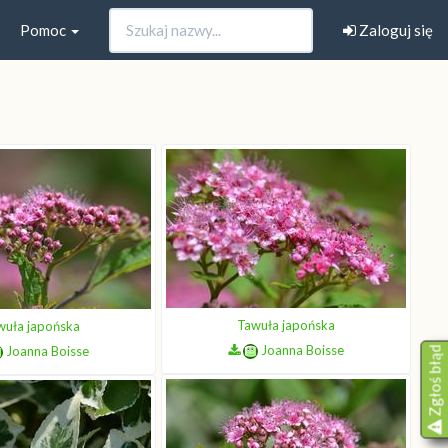
Pomoc
Zaloguj się
Tawuła japońska
wuła japońska
Joanna Boisse
Joanna Boisse
Zgłoś błąd