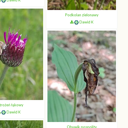
Podkolan zielonawy
Dawid K
trożeń łąkowy
Dawid K
Obuwik pospolity