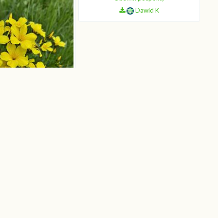
Dawid K
Len złocisty
Dawid K