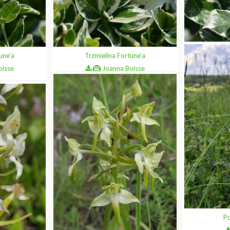
une’a
Trzmielina Fortune’a
Trzm
oisse
Joanna Boisse
Po