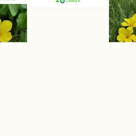
Dawid K
 K
y
 K