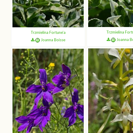
Trzmielina Fort
Trzmielina Fortune’a
Joanna B
Joanna Boisse