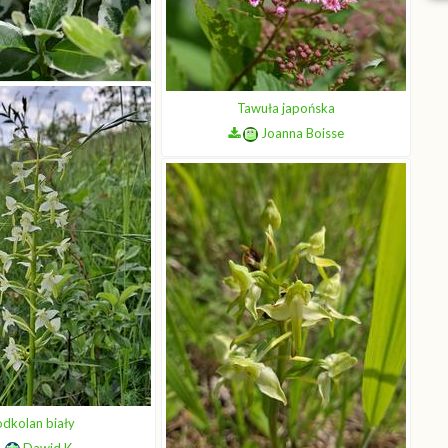
Tawuła japońska
ielina Fortune’a
Joanna Boisse
Joanna Boisse
dkolan biały
Dawid K