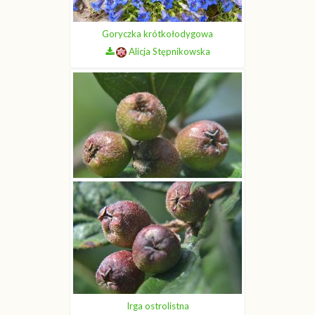
Goryczka krótkołodygowa
Alicja Stępnikowska
Irga ostrolistna
Joanna Boisse
Irga ostrolistna