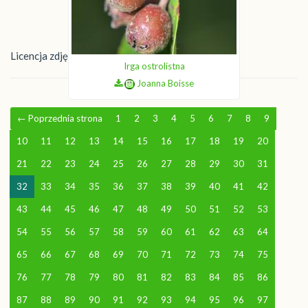
Licencja zdjęć:
CC-BY-SA 4.0
Irga ostrolistna
Joanna Boisse
←
Poprzednia strona
1
2
3
4
5
6
7
8
9
10
11
12
13
14
15
16
17
18
19
20
21
22
23
24
25
26
27
28
29
30
31
32
33
34
35
36
37
38
39
40
41
42
43
44
45
46
47
48
49
50
51
52
53
54
55
56
57
58
59
60
61
62
63
64
65
66
67
68
69
70
71
72
73
74
75
76
77
78
79
80
81
82
83
84
85
86
87
88
89
90
91
92
93
94
95
96
97