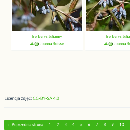
Berberys Julianny
Berberys Juli
Joanna Boisse
Joanna B
Licencja zdjęć:
CC-BY-SA 4.0
←
Poprzednia strona
1
2
3
4
5
6
7
8
9
10