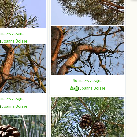
sna zwyczajna
Sosna zwyczajna
Joanna Boisse
Joanna Boisse
Sosna zwyczajna
Joanna Boisse
sna zwyczajna
Joanna Boisse