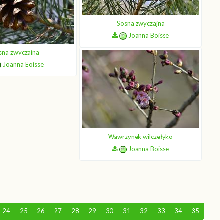
Sosna zwyczajna
Joanna Boisse
sna zwyczajna
Joanna Boisse
Wawrzynek wilczełyko
Joanna Boisse
24
25
26
27
28
29
30
31
32
33
34
35