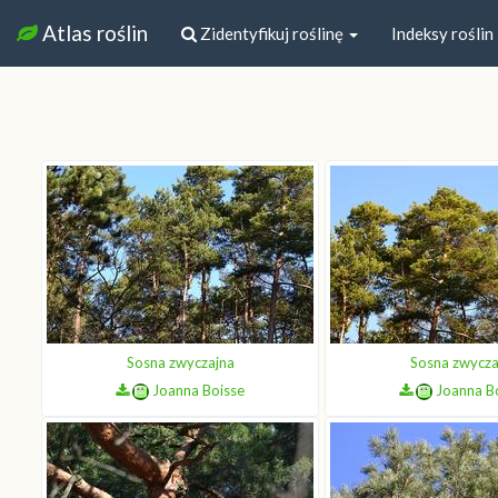
Atlas roślin
Zidentyfikuj roślinę
Indeksy roślin
Sosna zwyczajna
Sosna zwycza
Joanna Boisse
Joanna B