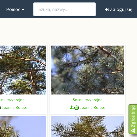
Pomoc
Zaloguj się
sna zwyczajna
Sosna zwyczajna
Joanna Boisse
Joanna Boisse
Zgłoś błąd