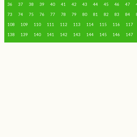
36
37
38
39
40
41
42
43
44
45
46
47
73
74
75
76
77
78
79
80
81
82
83
84
108
109
110
111
112
113
114
115
116
117
138
139
140
141
142
143
144
145
146
147
168
169
170
171
172
173
174
175
176
177
198
199
200
201
202
203
204
205
206
207
228
229
230
231
232
233
234
235
236
237
258
259
260
261
262
263
264
265
266
267
288
289
290
291
292
293
294
295
296
297
318
319
320
321
322
323
324
325
326
327
348
349
350
351
352
353
354
355
356
357
378
379
380
381
382
383
384
385
386
387
408
409
410
411
412
413
414
415
416
417
438
439
440
441
442
443
444
445
446
447