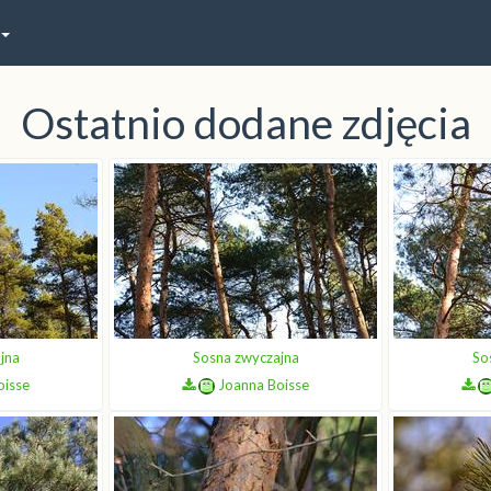
Ostatnio dodane zdjęcia
jna
Sosna zwyczajna
So
oisse
Joanna Boisse