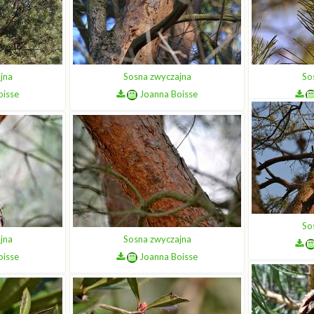
jna
Sosna zwyczajna
So
oisse
Joanna Boisse
So
jna
Sosna zwyczajna
oisse
Joanna Boisse