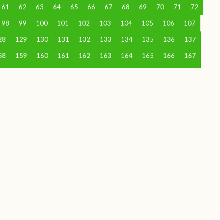
61
62
63
64
65
66
67
68
69
70
71
72
98
99
100
101
102
103
104
105
106
107
28
129
130
131
132
133
134
135
136
137
58
159
160
161
162
163
164
165
166
167
88
189
190
191
192
193
194
195
196
197
18
219
220
221
222
223
224
225
226
227
48
249
250
251
252
253
254
255
256
257
78
279
280
281
282
283
284
285
286
287
08
309
310
311
312
313
314
315
316
317
38
339
340
341
342
343
344
345
346
347
68
369
370
371
372
373
374
375
376
377
98
399
400
401
402
403
404
405
406
407
28
429
430
431
432
433
434
435
436
437
58
459
460
461
462
463
464
465
466
467