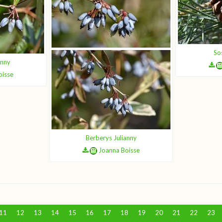
So
anny
Berberys Julianny
oisse
Joanna Boisse
Berberys Julianny
Joanna Boisse
11
12
13
14
15
16
17
18
19
20
21
22
23