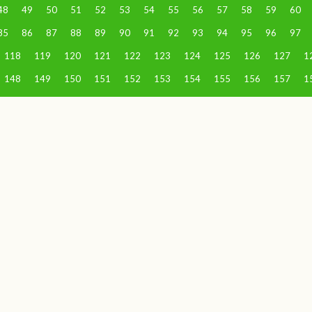
48
49
50
51
52
53
54
55
56
57
58
59
60
85
86
87
88
89
90
91
92
93
94
95
96
97
118
119
120
121
122
123
124
125
126
127
1
148
149
150
151
152
153
154
155
156
157
1
178
179
180
181
182
183
184
185
186
187
1
208
209
210
211
212
213
214
215
216
217
2
238
239
240
241
242
243
244
245
246
247
2
268
269
270
271
272
273
274
275
276
277
2
298
299
300
301
302
303
304
305
306
307
3
328
329
330
331
332
333
334
335
336
337
3
358
359
360
361
362
363
364
365
366
367
3
388
389
390
391
392
393
394
395
396
397
3
418
419
420
421
422
423
424
425
426
427
4
448
449
450
451
452
453
454
455
456
457
4