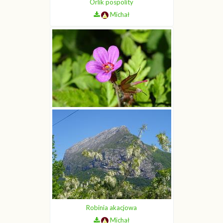
Orlik pospolity
Michał
Bodziszek cuchnący
Michał
Robinia akacjowa
Michał