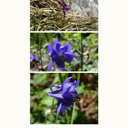
Storczyk męski
Michał J
Orlik pospolity
Michał