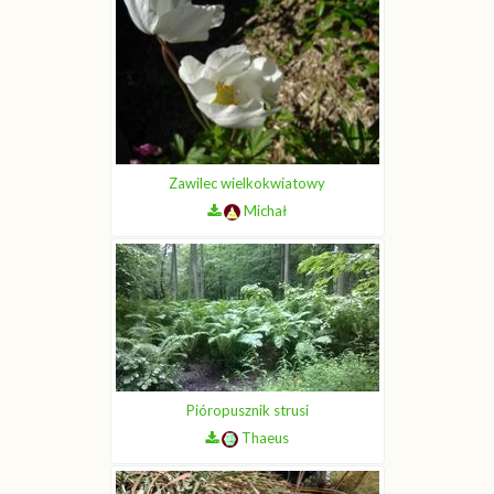
Zawilec wielkokwiatowy
Michał
Pióropusznik strusi
Thaeus