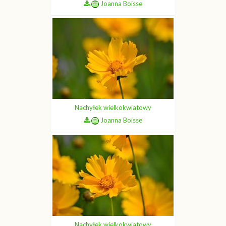
Joanna Boisse
Nachyłek wielkokwiatowy
Joanna Boisse
Nachyłek wielkokwiatowy