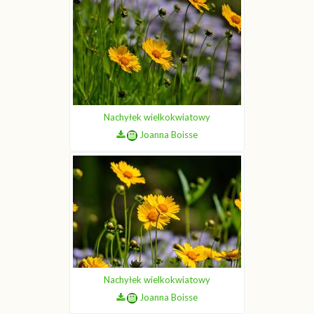
Nachyłek wielkokwiatowy
Joanna Boisse
Nachyłek wielkokwiatowy
Joanna Boisse