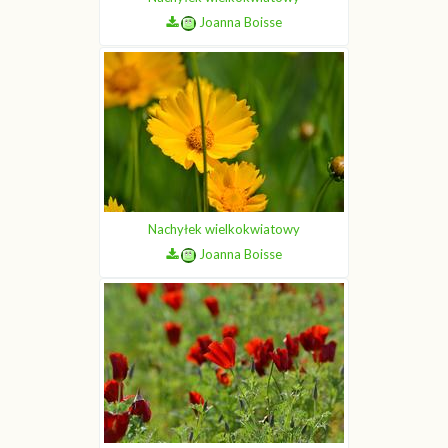
Joanna Boisse
Nachyłek wielkokwiatowy
Joanna Boisse