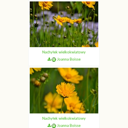
Nachyłek wielkokwiatowy
Joanna Boisse
Nachyłek wielkokwiatowy
Joanna Boisse