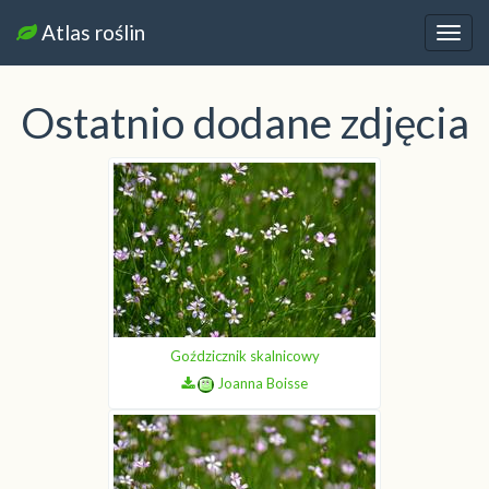
Atlas roślin
Nawi
Ostatnio dodane zdjęcia
Goździcznik skalnicowy
Joanna Boisse