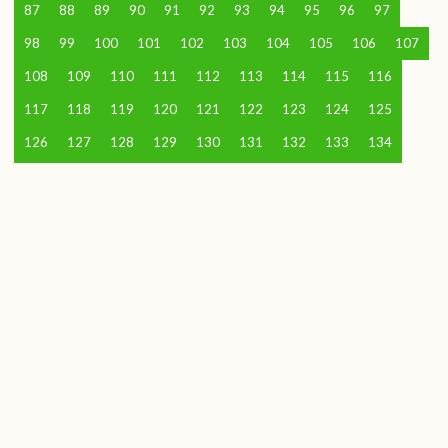
87
88
89
90
91
92
93
94
95
96
97
98
99
100
101
102
103
104
105
106
107
108
109
110
111
112
113
114
115
116
117
118
119
120
121
122
123
124
125
126
127
128
129
130
131
132
133
134
135
136
137
138
139
140
141
142
143
144
145
146
147
148
149
150
151
152
153
154
155
156
157
158
159
160
161
162
163
164
165
166
167
168
169
170
171
172
173
174
175
176
177
178
179
180
181
182
183
184
185
186
187
188
189
190
191
192
193
194
195
196
197
198
199
200
201
202
203
204
205
206
207
208
209
210
211
212
213
214
215