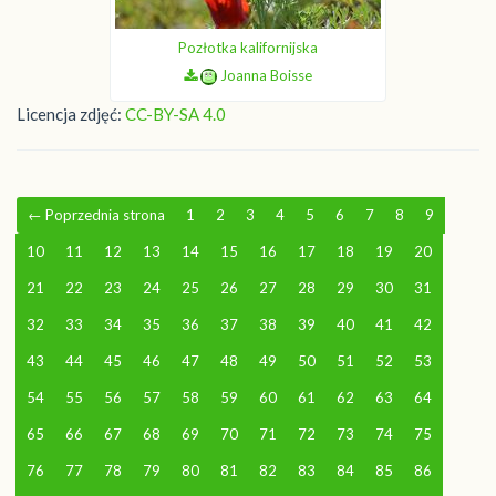
Pozłotka kalifornijska
Joanna Boisse
Licencja zdjęć:
CC-BY-SA 4.0
←
Poprzednia strona
1
2
3
4
5
6
7
8
9
10
11
12
13
14
15
16
17
18
19
20
21
22
23
24
25
26
27
28
29
30
31
32
33
34
35
36
37
38
39
40
41
42
43
44
45
46
47
48
49
50
51
52
53
54
55
56
57
58
59
60
61
62
63
64
65
66
67
68
69
70
71
72
73
74
75
76
77
78
79
80
81
82
83
84
85
86