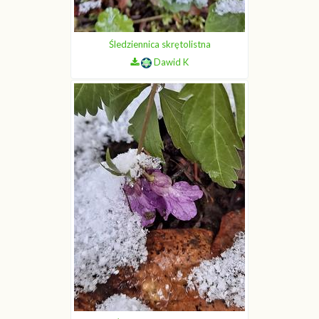
Śledziennica skrętolistna
Dawid K