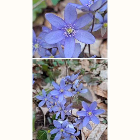
Przylaszczka pospolita
Dawid K