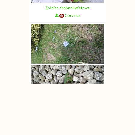
Żółtlica drobnokwiatowa
Corvinus
Cykoria podróżnik
Corvinus
Ostrożeń lancetowaty
Corvinus