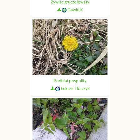
Żywiec gruczołowaty
Dawid K
Podbiał pospolity
Łukasz Tkaczyk