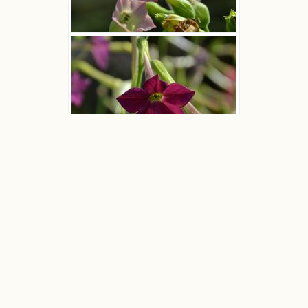
Tytoń szlachetny
Joanna Boisse
Tytoń oskrzydlony
Joanna Boisse
Tytoń oskrzydlony
Joanna Boisse