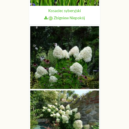
Kosaciec syberyjski
Zbigniew Niepokój
Hortensja bukietowa