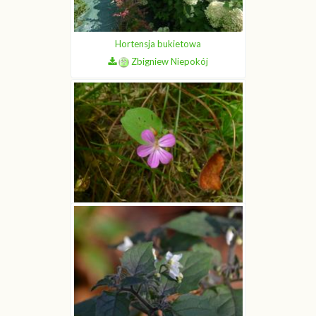
Zbigniew Niepokój
Hortensja bukietowa
Zbigniew Niepokój
Bodziszek cuchnący
Zbigniew Niepokój