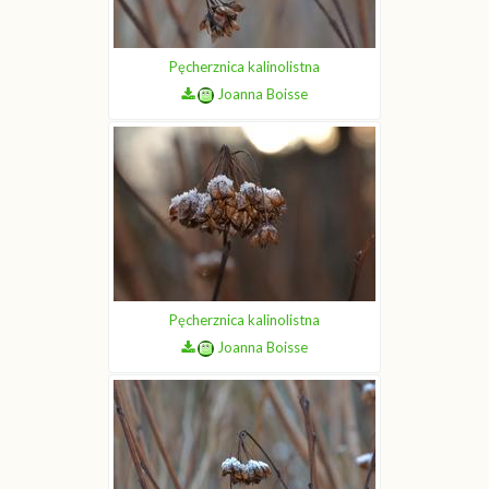
Pęcherznica kalinolistna
Joanna Boisse
Pęcherznica kalinolistna
Joanna Boisse