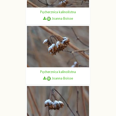
Pęcherznica kalinolistna
Joanna Boisse
Pęcherznica kalinolistna
Joanna Boisse