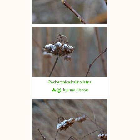
Magnolia pośrednia
Joanna Boisse
Pęcherznica kalinolistna
Joanna Boisse