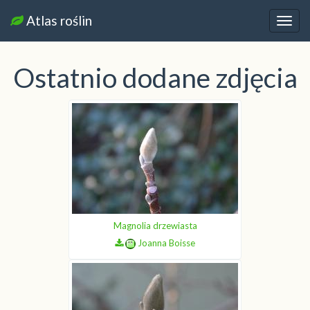
Atlas roślin
Nawi
Ostatnio dodane zdjęcia
Magnolia drzewiasta
Joanna Boisse