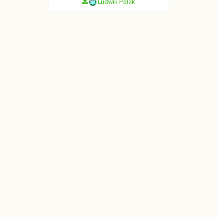
Ludwik Polak
Budleja Davida
Ludwik Polak
Budleja Davida
Ludwik Polak