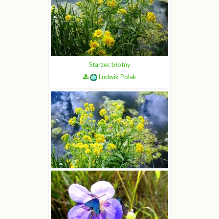
Starzec błotny
Ludwik Polak
Starzec błotny
Ludwik Polak