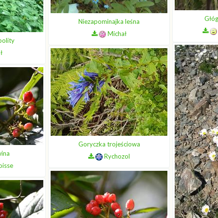
Głóg
Niezapominajka leśna
Michał
olity
ł
Goryczka trojeściowa
wina
Rychozol
oisse