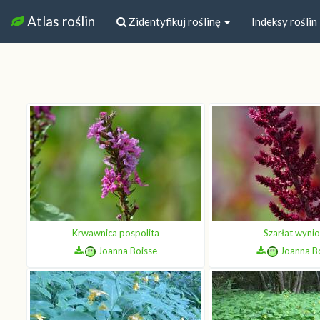
Atlas roślin
Zidentyfikuj roślinę
Indeksy roślin
Krwawnica pospolita
Szarłat wynio
Joanna Boisse
Joanna B