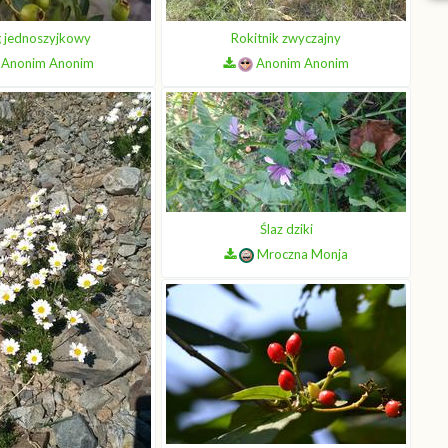
 jednoszyjkowy
Rokitnik zwyczajny
Anonim Anonim
Anonim Anonim
Ślaz dziki
Mroczna Monja