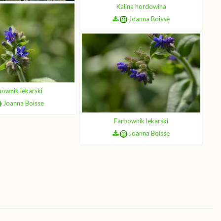
Kalina hordowina
Joanna Boisse
cieniec alpejski
Michał
bownik lekarski
Joanna Boisse
Farbownik lekarski
Joanna Boisse