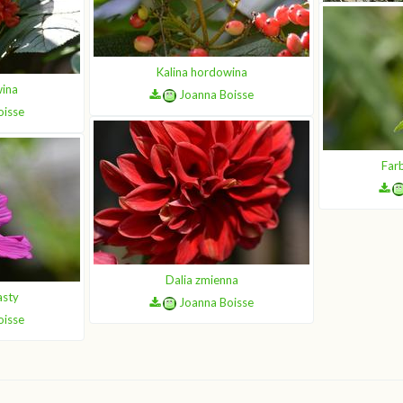
Kalina hordowina
Zło
wina
Joanna Boisse
oisse
Far
Dalia zmienna
asty
Joanna Boisse
oisse