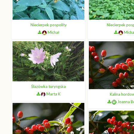
Niecierpek pospolity
Niecierpek posp
Michał
Micha
Ślazówka turyngska
Marta K
Kalina hordo
Joanna B