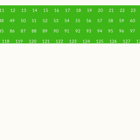
11
12
13
14
15
16
17
18
19
20
21
22
23
48
49
50
51
52
53
54
55
56
57
58
59
60
85
86
87
88
89
90
91
92
93
94
95
96
97
118
119
120
121
122
123
124
125
126
127
1
148
149
150
151
152
153
154
155
156
157
1
178
179
180
181
182
183
184
185
186
187
1
208
209
210
211
212
213
214
215
216
217
2
238
239
240
241
242
243
244
245
246
247
2
268
269
270
271
272
273
274
275
276
277
2
298
299
300
301
302
303
304
305
306
307
3
328
329
330
331
332
333
334
335
336
337
3
358
359
360
361
362
363
364
365
366
367
3
388
389
390
391
392
393
394
395
396
397
3