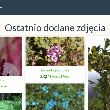
Ostatnio dodane zdjęcia
Lebiodka pospolita
Mroczna Monja
sły
oisse