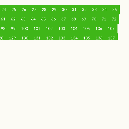
24
25
26
27
28
29
30
31
32
33
34
35
61
62
63
64
65
66
67
68
69
70
71
72
98
99
100
101
102
103
104
105
106
107
28
129
130
131
132
133
134
135
136
137
58
159
160
161
162
163
164
165
166
167
88
189
190
191
192
193
194
195
196
197
18
219
220
221
222
223
224
225
226
227
48
249
250
251
252
253
254
255
256
257
78
279
280
281
282
283
284
285
286
287
08
309
310
311
312
313
314
315
316
317
38
339
340
341
342
343
344
345
346
347
68
369
370
371
372
373
374
375
376
377
98
399
400
401
402
403
404
405
406
407