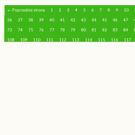
←
Poprzednia strona
1
2
3
4
5
6
7
8
9
10
36
37
38
39
40
41
42
43
44
45
46
47
73
74
75
76
77
78
79
80
81
82
83
84
108
109
110
111
112
113
114
115
116
117
138
139
140
141
142
143
144
145
146
147
168
169
170
171
172
173
174
175
176
177
198
199
200
201
202
203
204
205
206
207
228
229
230
231
232
233
234
235
236
237
258
259
260
261
262
263
264
265
266
267
288
289
290
291
292
293
294
295
296
297
318
319
320
321
322
323
324
325
326
327
348
349
350
351
352
353
354
355
356
357
378
379
380
381
382
383
384
385
386
387