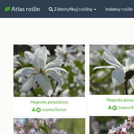
Atlas roślin
Zidentyfikuj roślinę
Indeksy roślin
Magnolia gwiaź
Magnolia gwiaździsta
Joanna B
Joanna Boisse