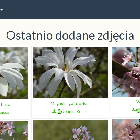
Ostatnio dodane zdjęcia
W
Magnolia gwiaździsta
dzista
Joanna Boisse
oisse