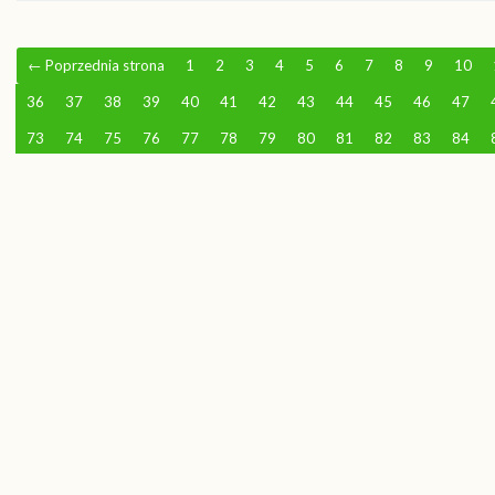
←
Poprzednia strona
1
2
3
4
5
6
7
8
9
10
36
37
38
39
40
41
42
43
44
45
46
47
73
74
75
76
77
78
79
80
81
82
83
84
108
109
110
111
112
113
114
115
116
117
138
139
140
141
142
143
144
145
146
147
168
169
170
171
172
173
174
175
176
177
198
199
200
201
202
203
204
205
206
207
228
229
230
231
232
233
234
235
236
237
258
259
260
261
262
263
264
265
266
267
288
289
290
291
292
293
294
295
296
297
318
319
320
321
322
323
324
325
326
327
348
349
350
351
352
353
354
355
356
357