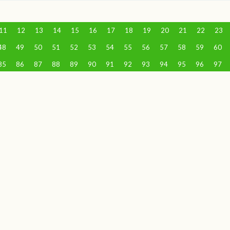
11
12
13
14
15
16
17
18
19
20
21
22
23
48
49
50
51
52
53
54
55
56
57
58
59
60
85
86
87
88
89
90
91
92
93
94
95
96
97
118
119
120
121
122
123
124
125
126
127
1
148
149
150
151
152
153
154
155
156
157
1
178
179
180
181
182
183
184
185
186
187
1
208
209
210
211
212
213
214
215
216
217
2
238
239
240
241
242
243
244
245
246
247
2
268
269
270
271
272
273
274
275
276
277
2
298
299
300
301
302
303
304
305
306
307
3
328
329
330
331
332
333
334
335
336
337
3
358
359
360
361
362
363
364
365
366
367
3