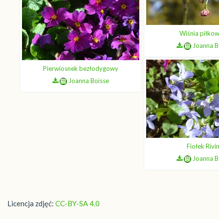
Wiśnia piłko
Joanna B
Pierwiosnek bezłodygowy
Joanna Boisse
Fiołek Rivi
Joanna B
Licencja zdjęć:
CC-BY-SA 4.0