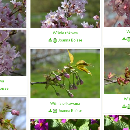
W
Wiśnia różowa
owa
Joanna Boisse
oisse
owa
oisse
Wiś
Wiśnia piłkowana
Joanna Boisse