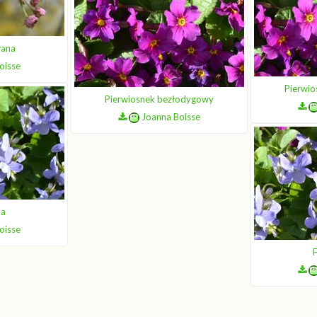
wana
oisse
Pierwi
Pierwiosnek bezłodygowy
Joanna Boisse
na
oisse
F