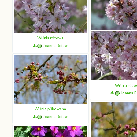
Wiśnia róż
Wiśnia różowa
Joanna B
Joanna Boisse
Wiśnia róż
Joanna B
Wiśnia piłkowana
Joanna Boisse