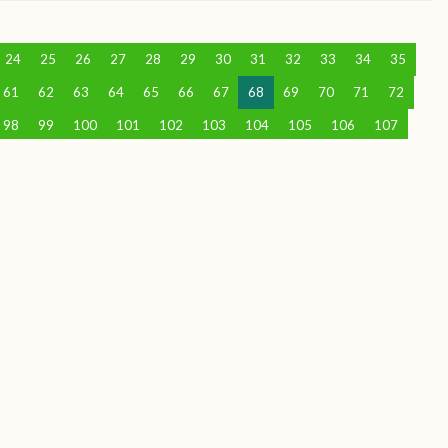
24
25
26
27
28
29
30
31
32
33
34
35
61
62
63
64
65
66
67
68
69
70
71
72
98
99
100
101
102
103
104
105
106
107
28
129
130
131
132
133
134
135
136
137
58
159
160
161
162
163
164
165
166
167
88
189
190
191
192
193
194
195
196
197
18
219
220
221
222
223
224
225
226
227
48
249
250
251
252
253
254
255
256
257
78
279
280
281
282
283
284
285
286
287
08
309
310
311
312
313
314
315
316
317
38
339
340
341
342
343
344
345
346
347
68
369
370
371
372
373
374
375
376
377