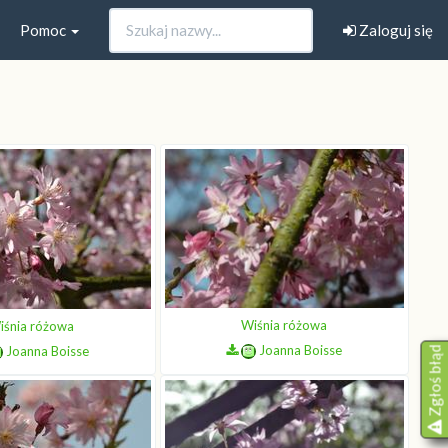
Pomoc
Zaloguj się
Wiśnia różowa
iśnia różowa
Joanna Boisse
Joanna Boisse
Zgłoś błąd