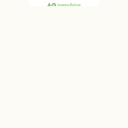
Joanna Boisse
Floks wiechowaty
Joanna Boisse
Floks wiechowaty
Joanna Boisse